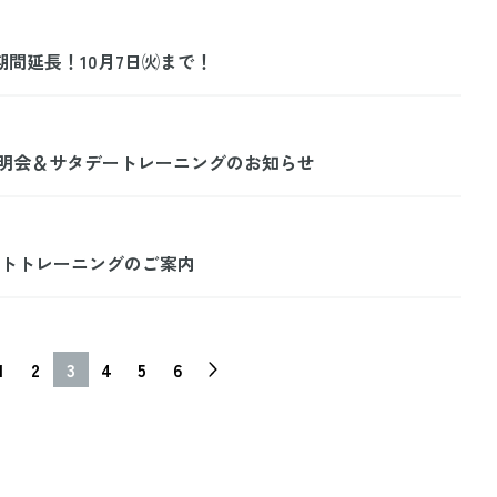
期間延長！10月7日㈫まで！
業説明会＆サタデートレーニングのお知らせ
レートトレーニングのご案内
1
2
3
4
5
6