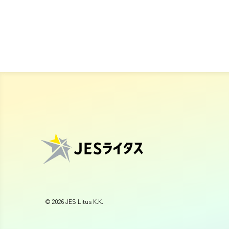
©
2026
JES Litus K.K.