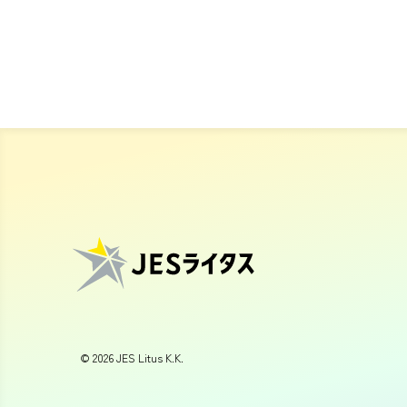
©
2026
JES Litus K.K.