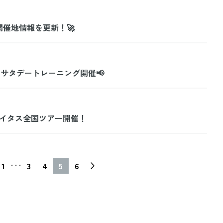
月開催地情報を更新！🚀
& サタデートレーニング開催📢
ライタス全国ツアー開催！
. . .
1
3
4
5
6